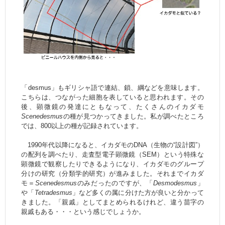
「desmus」もギリシャ語で連結、鎖、綱などを意味します。
こちらは、つながった細胞を表していると思われます。その
後、顕微鏡の発達にともなって、たくさんのイカダモ
Scenedesmus
の種が見つかってきました。私が調べたところ
では、800以上の種が記録されています。
1990年代以降になると、イカダモのDNA（生物の“設計図”）
の配列を調べたり、走査型電子顕微鏡（SEM）という特殊な
顕微鏡で観察したりできるようになり、イカダモのグループ
分けの研究（分類学的研究）が進みました。それまでイカダ
モ＝
Scenedesmus
のみだったのですが、「
Desmodesmus
」
や「
Tetradesmus
」など多くの属に分けた方が良いと分かって
きました。「親戚」としてまとめられるけれど、違う苗字の
親戚もある・・・という感じでしょうか。