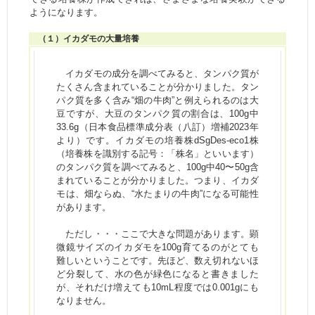
ようになります。
（１）イカダモの大量培養
イカダモの成分を調べてみると、タンパク質が
たくさん含まれていることが分かりました。タン
パク質を多く含み“畑の牛肉”と例えられるのは大
豆ですが、大豆のタンパク質の割合は、100g中
33.6g（日本食品標準成分表（八訂）増補2023年
より）です。イカダモの培養株dSgDes-eco1株
（培養株を識別する記号：「株名」といいます）
のタンパク質を調べてみると、100g中40〜50g含
まれていることが分かりました。つまり、イカダ
モは、畑ならぬ、“水たまりの牛肉”になる可能性
があります。
ただし・・・ここで大きな問題があります。顕
微鏡サイズのイカダモを100g育てるのがとても
難しいということです。先ほど、数え切れないほ
ど分裂して、水の色が緑色になると書きました
が、それだけ増えても10mL程度では0.001gにも
なりません。