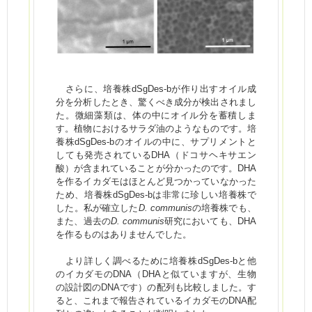
さらに、培養株dSgDes-bが作り出すオイル成
分を分析したとき、驚くべき成分が検出されまし
た。微細藻類は、体の中にオイル分を蓄積しま
す。植物におけるサラダ油のようなものです。培
養株dSgDes-bのオイルの中に、サプリメントと
しても発売されているDHA（ドコサヘキサエン
酸）が含まれていることが分かったのです。DHA
を作るイカダモはほとんど見つかっていなかった
ため、培養株dSgDes-bは非常に珍しい培養株で
した。私が確立した
D. communis
の培養株でも、
また、過去の
D. communis
研究においても、DHA
を作るものはありませんでした。
より詳しく調べるために培養株dSgDes-bと他
のイカダモのDNA（DHAと似ていますが、生物
の設計図のDNAです）の配列も比較しました。す
ると、これまで報告されているイカダモのDNA配