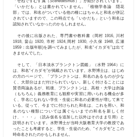
「せねですむす属（
Scenedesmus
）」が紹介されています。
「いかだも」とは書かれていません。「植物学各論 隠花
部」では、和名がついている他の種にはちゃんと和名が併記
されていますので、この時点でも「いかだも」という和名は
認知されていなかったのかもしれません。
その後に出版された、専門書や教科書（岡村 1916, 川村
1918, 畠山 1920, 市村 1924,岡村 1930, 小久保 1948, 広瀬
1959：出版年順)を調べてみましたが、和名“イカダモ”は出て
きませんでした。
そして、「日本淡水プランクトン図鑑」（水野 1964）に
は、和名“イカダモ”が掲載されています。水野博士は、はじめ
の方のページで、「プランクトンは、和名のあるものが少な
く、大部分はまだ付けられていない。新しく付けることには
賛否両論あるが、戦後、プランクトンは、高校・大学は勿論
（もちろん）義務教育にも観察や実習に用いられる機会が多
く、学名になれない学生・生徒に和名の必要性が増して来て
いる。従って、今までに付けられた和名は、これを用い、和
名のない種類については属ぐらいまでの和名を新しく付
け、・・・」（読み仮名を追加した以外はそのまま引用）と
説明されています。水野博士が当時大阪教育大学の教授であ
ったことも考慮すると、学生・生徒のため、“イカダモ”とこの
時命名されたのかもしれません。