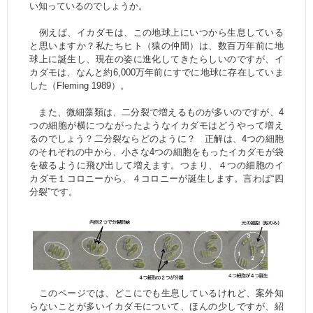
い知っているのでしょうか。
例えば、イカダモは、この地球上にいつから生息している
と思いますか？私たちヒト（猿の仲間）は、数百万年前に地
球上に誕生し、現在の姿に進化してきたらしいのですが、イ
カダモは、なんと約6,000万年前にすでに地球に存在していま
した（Fleming 1989）。
また、微細藻類は、二分裂で増えるものが多いのですが、4
つの細胞が横につながったようなイカダモはどうやって増え
るのでしょう？二分裂ならどのように？ 正解は、4つの細胞
のそれぞれの中から、小さな4つの細胞をもったイカダモが袋
を破るように飛び出して増えます。つまり、４つの細胞のイ
カダモ１コロニーから、４コロニーが誕生します。言わば“四
分裂”です。
このページでは、どこにでも生息しているけれど、案外知
らないことが多いイカダモについて、ほんの少しですが、紹