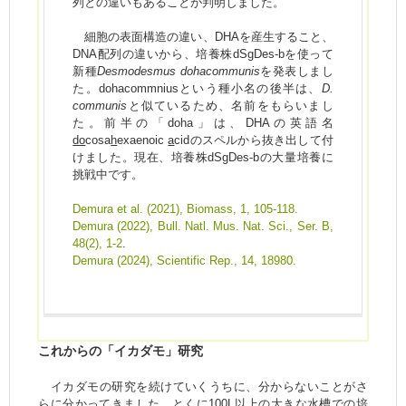
列との違いもあることが判明しました。
細胞の表面構造の違い、DHAを産生すること、
DNA配列の違いから、培養株dSgDes-bを使って
新種
Desmodesmus dohacommunis
を発表しまし
た。dohacommniusという種小名の後半は、
D.
communis
と似ているため、名前をもらいまし
た。前半の「doha」は、DHAの英語名
do
cosa
h
exaenoic
a
cidのスペルから抜き出して付
けました。現在、培養株dSgDes-bの大量培養に
挑戦中です。
Demura et al. (2021), Biomass, 1, 105-118.
Demura (2022), Bull. Natl. Mus. Nat. Sci., Ser. B,
48(2), 1-2
.
Demura (2024), Scientific Rep., 14, 18980.
これからの「イカダモ」研究
イカダモの研究を続けていくうちに、分からないことがさ
らに分かってきました。とくに100L以上の大きな水槽での培