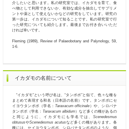
介したいと思います。私の研究室では、イカダモを育て、食
べ物として利用できないか、有効な成分を抽出してサプリメ
ントや薬として使えないかなどの研究をしています。研究の
第一歩は、イカダモについて知ることです。私の研究室で行
った研究についても紹介します。最後までお付き合いいただ
ければ幸いです。
Fleming (1989), Review of Palaeobotany and Palynology, 59,
1-6.
イカダモの名前について
“イカダモ”という呼び名は、“タンポポ”と似て、色々な種を
まとめて表現する和名（日本語の名前）です。タンポポにセ
イヨウタンポポ（学名：
Taraxacum officinale
）や、シロバナ
タンポポ（学名：
Taraxacum albidum
）など多くの種があるの
と同じように、イカダモにも学名では、
Scenedesmus
obtusus
や
Scenedesmus acutus
など多くの種があります。各
種には、セイヨウタンポポ、シロバナタンポポのような、個