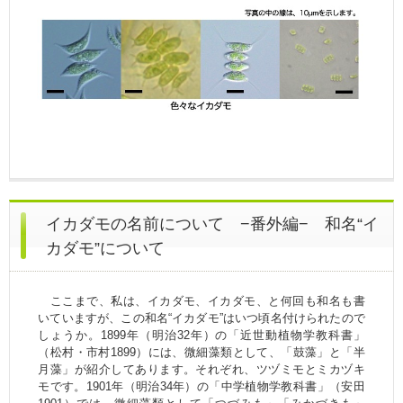
イカダモの名前について −番外編− 和名“イ
カダモ”について
ここまで、私は、イカダモ、イカダモ、と何回も和名も書
いていますが、この和名“イカダモ”はいつ頃名付けられたので
しょうか。1899年（明治32年）の「近世動植物学教科書」
（松村・市村1899）には、微細藻類として、「鼓藻」と「半
月藻」が紹介してあります。それぞれ、ツヅミモとミカヅキ
モです。1901年（明治34年）の「中学植物学教科書」（安田