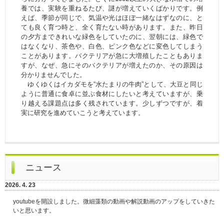
養では、実験を重ねるたび、謎が増えていくばかりです。例
えば、季節が同じで、気温や光はほぼ一緒なはずなのに、と
ても良く育つ時と、全く育たない時があります。また、昨日
の夕方まできれいな緑色をしていたのに、翌朝には、緑色で
はなくなり、茶色や、白色、ピンク色などに変色してしまう
ことがあります。バクテリアが急に大増殖したこともありま
すが、なぜ、急にそのバクテリアが増えたのか、その原因は
分かりませんでした。
ゆくゆくはイカダモを“水たまりの牛肉”として、大豆と同じ
ように普通に食卓に並ぶ食材にしたいと考えていますが、乗
り越える課題点は多く残されています。少しずつですが、着
実に研究を進めていこうと考えています。
ニュース
2026. 4. 23
youtubeを開設しました。微細藻類の動画や解説動画のアップをしていきた
いと思います。