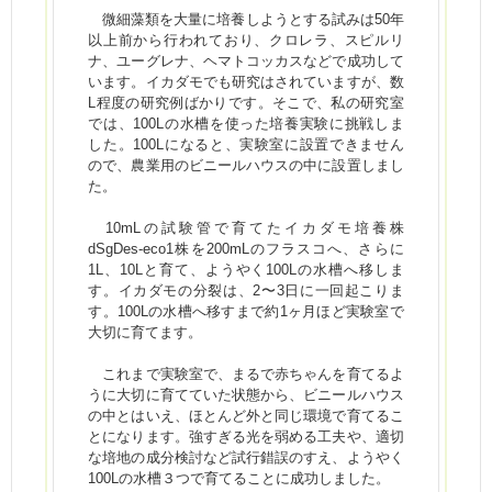
微細藻類を大量に培養しようとする試みは50年
以上前から行われており、クロレラ、スピルリ
ナ、ユーグレナ、ヘマトコッカスなどで成功して
います。イカダモでも研究はされていますが、数
L程度の研究例ばかりです。そこで、私の研究室
では、100Lの水槽を使った培養実験に挑戦しま
した。100Lになると、実験室に設置できません
ので、農業用のビニールハウスの中に設置しまし
た。
10mLの試験管で育てたイカダモ培養株
dSgDes-eco1株を200mLのフラスコへ、さらに
1L、10Lと育て、ようやく100Lの水槽へ移しま
す。イカダモの分裂は、2〜3日に一回起こりま
す。100Lの水槽へ移すまで約1ヶ月ほど実験室で
大切に育てます。
これまで実験室で、まるで赤ちゃんを育てるよ
うに大切に育てていた状態から、ビニールハウス
の中とはいえ、ほとんど外と同じ環境で育てるこ
とになります。強すぎる光を弱める工夫や、適切
な培地の成分検討など試行錯誤のすえ、ようやく
100Lの水槽３つで育てることに成功しました。