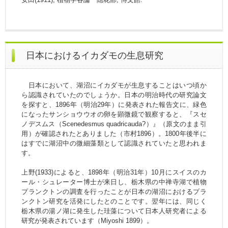
日本におけるイカダモの生息研究
日本において、湖沼にイカダモが生息することはいつ頃か
ら認識されていたのでしょうか。日本の明治時代の研究論文
を探すと、1896年（明治29年）に発表された報告文に、緑色
になったサンショウウオの卵を顕微鏡で観察すると、『スセ
ノデスムス（Scenedesmus quadricauda?）』（原文のまま引
用）が確認されたとありました（市村1896）。1800年後半に
はすでに湖沼中の微細藻類として認識されていたと思われま
す。
上野(1933)によると、1898年（明治31年）10月にスイスのカ
ール・シュレーター博士が来日し、栃木県の中禅寺湖で植物
プランクトンの調査を行ったことが日本の湖沼におけるプラ
ンクトン研究を活発にしたとのことです。翌年には、同じく
栃木県の湯ノ湖に発生した珪藻について日本人研究者による
研究が発表されています（Miyoshi 1899）。