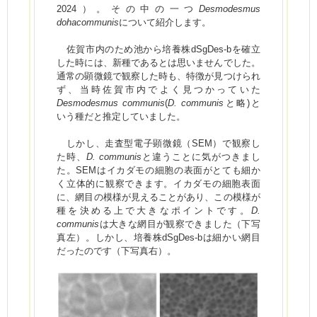
2024）。その中の一つ
Desmodesmus
dohacommunis
について紹介します。
佐賀市内のため池から培養株dSgDes-bを確立
した時には、新種であるとは思いませんでした。
通常の顕微鏡で観察した時も、特徴が見つけられ
ず、当時佐賀市内でよく見つかっていた
Desmodesmus communis
(
D. communis
と略)と
いう種だと推定していました。
しかし、走査型電子顕微鏡（SEM）で観察し
た時、
D. communis
と違うことに気がつきまし
た。SEMはイカダモの細胞の表面がとても細か
く立体的に観察できます。イカダモの細胞表面
に、網目の模様が見えることがあり、この模様が
種を決める上で大きなポイントです。
D.
communis
は大きな網目が観察できました（下写
真左）。しかし、培養株dSgDes-bは細かい網目
だったのです（下写真右）。