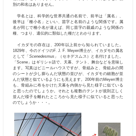
別の和名はありません。
学名とは、科学的な世界共通の名前で、前半は「属名」、
後半は「種小名」といい、苗字と名前のような関係です。属
名が同じで種小名が違えば、同じ苗字の親戚のような関係の
種、つまり、遺伝的に類似した種だとわかります。
イカダモの存在は、200年以上前から知られていました。
1829年、今のドイツのF. J. F. Meyen博士が、イカダモの属名
として「
Scenedesmus
」（セネデスムス）と名付けました。
「Scene」はギリシャ語で、天幕、テント、舞台などを意味し
ます。写真はビニールハウスですが、骨組みと、骨組みの間
のシートが少し膨らんだ状態の並びが、イカダモの細胞が並
んだ状態と似ているようにも見えます。200年前のMeyen博士
も、骨組みに布をかけた天幕を内側から見た様子に似ている
と思ったのでしょうか。それとも複数のテントが規則正しく
並んだ様子を離れたところから見た様子に似ていると思った
のでしょうか・・・。