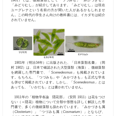
1901）では、微細藻類として「つづみも」「みかづきも」
「みどりむし」が紹介してあります。「みどりむし」は現在
ユーグレナという名前の方が聞いた人があるかもしれませ
ん。この時代の学生さん向けの教科書には、イカダモは紹介
されていません。
1901年（明治34年）に出版された、「日本藻類名彙」（岡
村 1902）は、日本で確認された大型藻類（海藻）、微細藻類
を網羅した専門書で、「
Scenedesmus
」も掲載されていま
す。もちろん、「つづみも」や「みかづきも」も正式な学名
も併せて掲載されています。しかし、「
Scenedesmus
」とは
あっても、「いかだも」とは書かれていません。
1911年の「植物学各論 隠花部」（安田 1911）は花をつけ
ない（＝隠花）植物について分類や形態を詳しく解説した専
門書で、多くの微細藻類も扱われています。「みかづきも属
（
Closterium
）」「つづみも属（
Cosmarium
）」とならび、