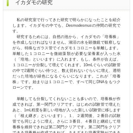
イカダモの研究
私の研究室で行ってきた研究で明らかになったことを紹介
します。イカダモの中でも、
Desmodesmus
の仲間の研究で
す。
研究するためには、自然の池から、イカダモの「培養株」
を作成しなければなりません。湖沼の水を顕微鏡で観察しな
がら、特殊なガラス管でイカダモ１コロニーを単離します。
単離した１コロニーを微細藻類が必要な栄養素が入った水
（「培地」といいます）に入れます。もし、条件が合えば、
１コロニーが分裂して増えてくれます。10mLぐらいの試験管
の中で2週間ぐらい待つと、数え切れないぐらいに増え、透明
だった培地が緑色になるぐらいになります。これが「培養
株」です。始まりは１コロニーで、すべて同じDNAをもつク
ローンです。
単離しても分裂してくれないことも多いので、培養株が作
成できれば、第一関門クリアです。はじめの試験管で増えた
あと、1mL程度を新しい培地が入った新しい試験管に移します
（「植え継ぎ」といいます）。１、２週間後、２番目の試験
管でも同じように増え、さらに３番目、４番目と継続して培
養株を維持できれば第二関門クリアです。第二関門をクリア
できる培養株が作成できれば、さまざまな培養実験ができる