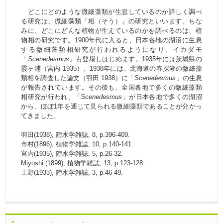
どこにどのような微細藻類が生息しているのか詳しく調べ
る研究は、微細藻類「相（そう）」の研究といいます。ちな
みに、どこにどんな植物が生えているのかを調べるのは、植
物相の研究です。1900年代に入ると、日本各地の湖沼に生息
する微細藻類相研究が行われるようになり、イカダモ
「
Scenedesmus
」も登場しはじめます。1935年には茨城県の
霞ヶ浦（宮内 1935）、1938年には、北海道の春採湖の微細藻
類相を調査した論文（羽田 1938）に「
Scenedesmus
」の生息
が報告されています。その後も、全国各地で多くの微細藻類
相研究が行われ、「
Scenedesmus
」が日本各地で多くの湖沼
から、ほぼ1年を通じて見られる微細藻類であることが分かっ
てきました。
羽田(1938), 陸水学雑誌, 8, p.396-409.
市村(1896), 植物学雑誌, 10, p.140-141.
宮内(1935), 陸水学雑誌, 5, p.26-32.
Miyoshi (1899), 植物学雑誌, 13, p.123-128.
上野(1933), 陸水学雑誌, 3, p.46-49.