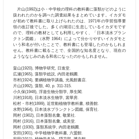
片山(1992)は小・中学校の理科の教科書に藻類がどのように
扱われたのかを調べた調査結果をまとめています。イカダモ
が初めて教科書に取り上げられたのは、1971年の学習指導要
領の改訂後でした。多くの湖沼に生息しているイカダモです
ので、理科の教材としても利用しやすく、「日本淡水プラン
クトン図鑑」（水野 1964）によって分かりやすいイカダモと
いう和名が付いたことで、教科書にも登場したのかもしれま
せん。教科書に載ることで、全国的な知名度となり、現在の
ようななじみのある和名になったのかもしれません。
畠山(1920), 博物学研究, 日進堂.
広瀬(1965), 藻類学総説, 内田老鶴圃.
市村(1924), 要綱植物学講義, 光風館書店.
片山(1992), 藻類, 40, p. 311-315.
小久保(1948), 浮遊生物分類学, 厚生閣.
川村(1918), 日本淡水生物学, 裳華房.
松村・市村(1899), 近世動植物学教科書, 積善館.
水野(1964), 日本淡水プランクトン図鑑, 保育社.
岡村 (1902), 日本藻類名彙, 敬業社.
岡村 (1916), 日本藻類名彙, 成美堂.
岡村 (1930), 藻類系統学, 内田老鶴圃.
安田(1901), 中学植物学教科書, 六盟館.
安田(1911), 植物学各論 隠花部, 博文館.